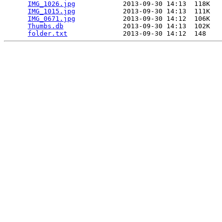
IMG_1026.jpg
            2013-09-30 14:13  118K  

IMG_1015.jpg
            2013-09-30 14:13  111K  

IMG_0671.jpg
            2013-09-30 14:12  106K  

Thumbs.db
               2013-09-30 14:13  102K  

folder.txt